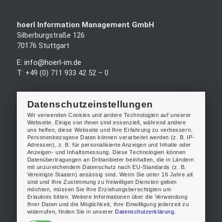
hoerl Information Management GmbH
Silberburgstraße 126
70176 Stuttgart
E:
info@hoerl-im.de
T: +49 (0) 711 933 42 52 – 0
Datenschutzeinstellungen
Wir verwenden Cookies und andere Technologien auf unserer
Webseite. Einige von ihnen sind essenziell, während andere
uns helfen, diese Webseite und Ihre Erfahrung zu verbessern.
Lösungen
Personenbezogene Daten können verarbeitet werden (z. B. IP-
Adressen), z. B. für personalisierte Anzeigen und Inhalte oder
Product Information Management
Anzeigen- und Inhaltsmessung. Diese Technologien können
Datenübertragungen an Drittanbieter beinhalten, die in Ländern
Digital Asset Management
mit unzureichendem Datenschutz nach EU-Standards (z. B.
Database Publishing
Vereinigte Staaten) ansässig sind. Wenn Sie unter 16 Jahre alt
sind und Ihre Zustimmung zu freiwilligen Diensten geben
möchten, müssen Sie Ihre Erziehungsberechtigten um
Erlaubnis bitten. Weitere Informationen über die Verwendung
Ihrer Daten und die Möglichkeit, Ihre Einwilligung jederzeit zu
widerrufen, finden Sie in unserer
Datenschutzerklärung
.