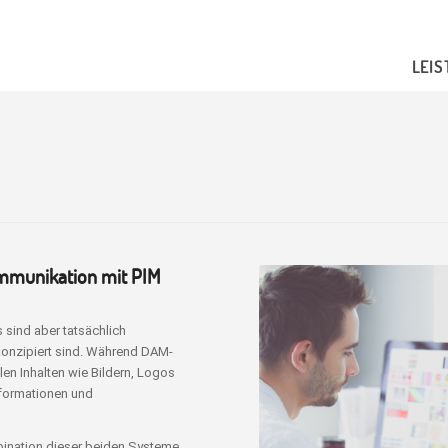
LEI
mmunikation mit PIM
sind aber tatsächlich
 konzipiert sind. Während DAM-
en Inhalten wie Bildern, Logos
nformationen und
bination dieser beiden Systeme