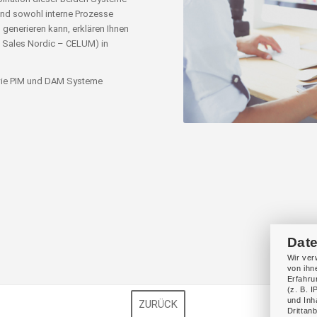
und sowohl interne Prozesse
generieren kann, erklären Ihnen
P Sales Nordic – CELUM) in
 wie PIM und DAM Systeme
Dat
Wir ver
von ihn
Erfahru
(z. B. 
und Inh
ZURÜCK
Drittan